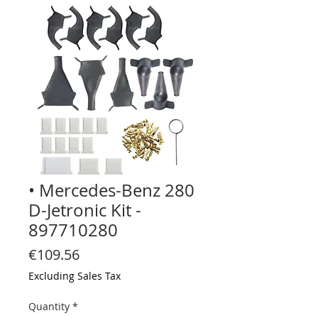
• Mercedes-Benz 280
D-Jetronic Kit -
897710280
Price
€109.56
Excluding Sales Tax
Quantity
*