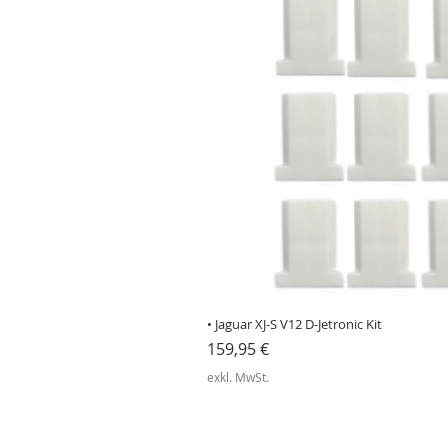
• Jaguar XJ-S V12 D-Jetronic Kit
Preis
159,95 €
exkl. MwSt.