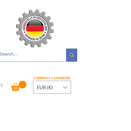
 Opel • Renault
CURRENCY CONVERTER
KT
EUR (€)