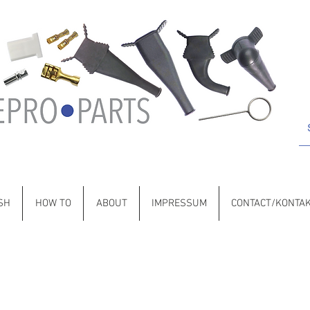
 Porsche • BMW • Volvo • VW • Saab • Jaguar • Citroën • Lancia •
SH
HOW TO
ABOUT
IMPRESSUM
CONTACT/KONTA