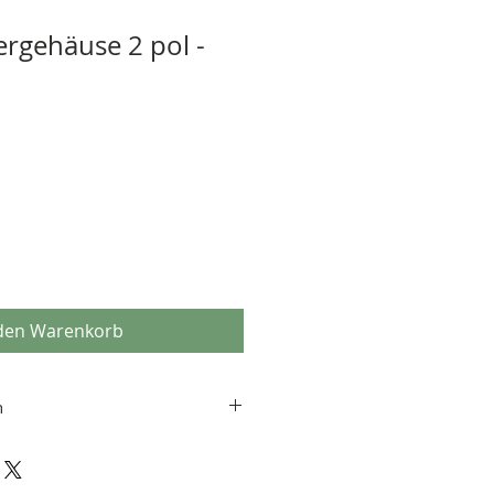
ergehäuse 2 pol -
 den Warenkorb
n
ing is most often used for injectors
s. Please reference your particular
urchase the correct part.