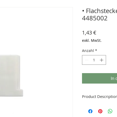
• Flachsteck
4485002
Preis
1,43 €
exkl. MwSt.
Anzahl
*
In
Product Descriptio
The two pole plug hous
and temperature sensor
model and chassis to p