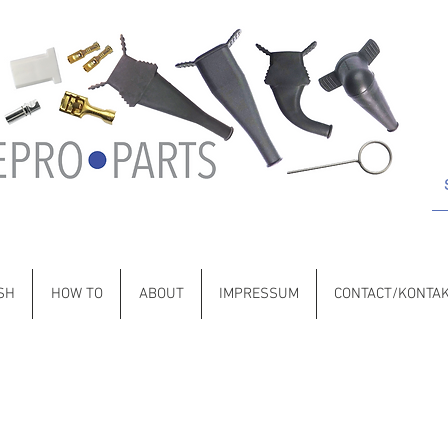
 Porsche • BMW • Volvo • VW • Saab • Jaguar • Citroën • Lancia •
SH
HOW TO
ABOUT
IMPRESSUM
CONTACT/KONTA