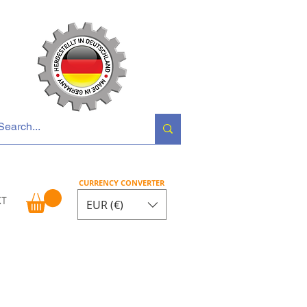
 Opel • Renault
CURRENCY CONVERTER
KT
EUR (€)