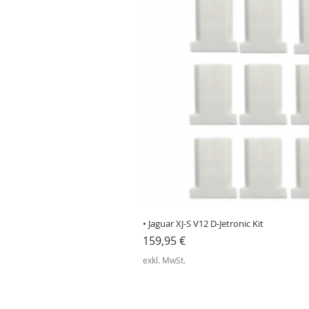
• Jaguar XJ-S V12 D-Jetronic Kit
Preis
159,95 €
exkl. MwSt.