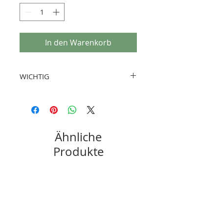
In den Warenkorb
WICHTIG
Reparatursätze sind als Empfehlung
anzusehen, da Modifikationen über die
Nutzungsdauer eines Fahrzeuges von
uns nicht erahnt werden können.
Ähnliche
Zusammenstellung des Reparatursatzes
Produkte
bitte aus den Details entnehmen. Sollte
keine Übereinstimmung vorliegen, bitte
Bestellung manuell konfigurieren.
New
New