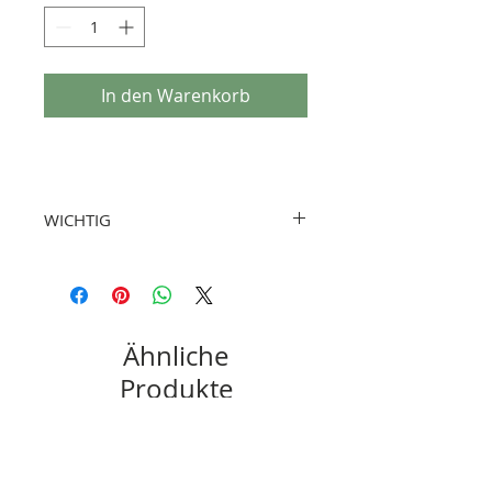
In den Warenkorb
WICHTIG
Reparatursätze sind als Empfehlung
anzusehen, da Modifikationen über die
Nutzungsdauer eines Fahrzeuges von
uns nicht erahnt werden können.
Ähnliche
Zusammenstellung des Reparatursatzes
Produkte
bitte aus den Details entnehmen. Sollte
keine Übereinstimmung vorliegen, bitte
Bestellung manuell konfigurieren.
New
New