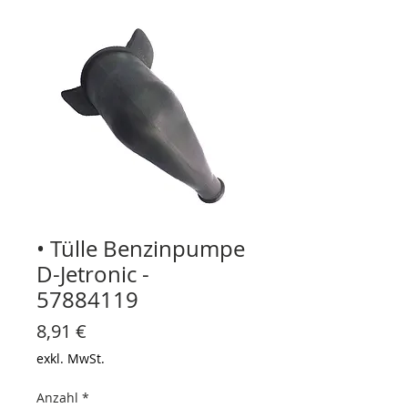
• Tülle Benzinpumpe
D-Jetronic -
57884119
Preis
8,91 €
exkl. MwSt.
Anzahl
*