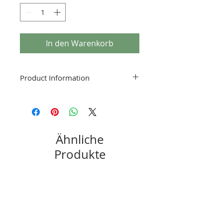
In den Warenkorb
Product Information
Please reference your particular model
and chassis to purchase the correct
part.
Ähnliche
Produkte
New
New